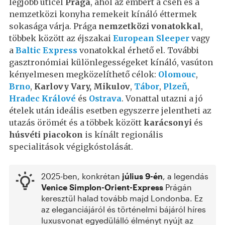
legjobb úticél
Prága
, ahol az embert a cseh és a
nemzetközi konyha remekeit kínáló éttermek
sokasága várja. Prága
nemzetközi vonatokkal
,
többek között az éjszakai
European Sleeper
vagy
a
Baltic Express
vonatokkal érhető el. További
gasztronómiai különlegességeket kínáló, vasúton
kényelmesen megközelíthető célok:
Olomouc
,
Brno
,
Karlovy Vary, Mikulov
,
Tábor
,
Plzeň
,
Hradec Králové
és
Ostrava
. Vonattal utazni a jó
ételek után ideális esetben egyszerre jelentheti az
utazás örömét és a többek között
karácsonyi
és
húsvéti piacokon
is kínált regionális
specialitások végigkóstolását.
2025-ben, konkrétan
július 9-én
, a legendás
Venice Simplon-Orient-Express
Prágán
keresztül halad tovább majd Londonba. Ez
az eleganciájáról és történelmi bájáról híres
luxusvonat egyedülálló élményt nyújt az