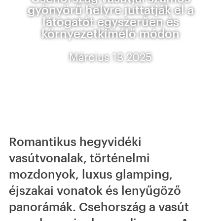
gyönyörű helyre juttatják el a
látogatót egyszerűen és
környezetkímélő módon
Március 13 2025
Romantikus hegyvidéki
vasútvonalak, történelmi
mozdonyok, luxus glamping,
éjszakai vonatok és lenyűgöző
panorámák. Csehország a vasút