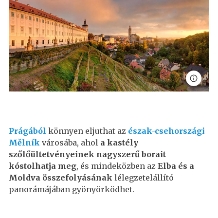
Prágából
könnyen eljuthat az
észak-csehországi
Mělník
városába, ahol
a kastély
szőlőültetvényeinek nagyszerű borait
kóstolhatja meg
, és mindeközben az
Elba és a
Moldva összefolyásának
lélegzetelállító
panorámájában gyönyörködhet.