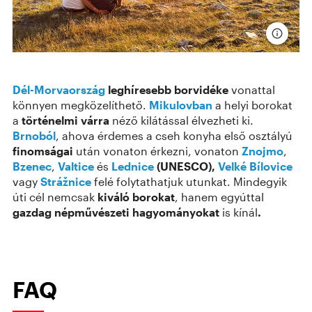
Dél-Morvaország
leghíresebb borvidéke
vonattal
könnyen megközelíthető.
Mikulovban
a helyi borokat
a
történelmi várra
néző kilátással élvezheti ki.
Brnoból
, ahova érdemes a cseh konyha első osztályú
finomságai
után vonaton érkezni, vonaton
Znojmo
,
Bzenec
,
Valtice
és
Lednice
(UNESCO),
Velké Bílovice
vagy
Strážnice
felé folytathatjuk utunkat. Mindegyik
úti cél nemcsak
kiváló borokat
, hanem egyúttal
gazdag népművészeti hagyományokat
is kínál
.
FAQ