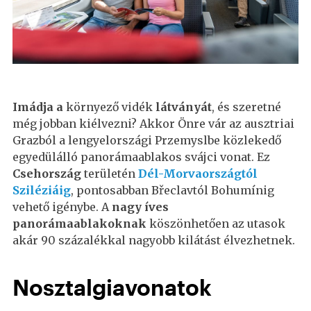
Imádja a
környező vidék
látványát
, és szeretné
még jobban kiélvezni? Akkor Önre vár az ausztriai
Grazból a lengyelországi Przemyslbe közlekedő
egyedülálló panorámaablakos svájci vonat. Ez
Csehország
területén
Dél-Morvaországtól
Sziléziáig
, pontosabban Břeclavtól Bohumínig
vehető igénybe. A
nagy íves
panorámaablakoknak
köszönhetően az utasok
akár 90 százalékkal nagyobb kilátást élvezhetnek.
Nosztalgiavonatok