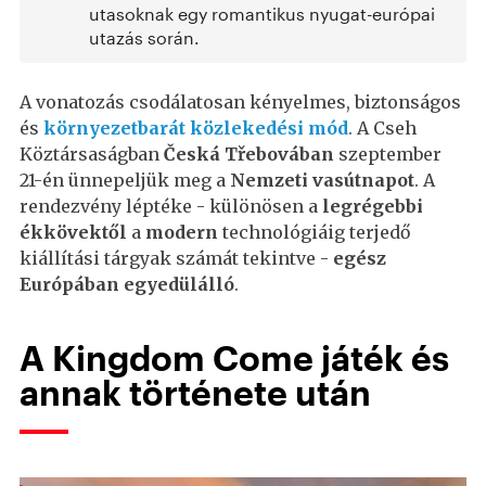
utasoknak egy romantikus nyugat-európai
utazás során.
A vonatozás csodálatosan kényelmes, biztonságos
és
környezetbarát közlekedési mód
. A Cseh
Köztársaságban
Česká Třebovában
szeptember
21-én ünnepeljük meg a
Nemzeti vasútnapot
. A
rendezvény léptéke - különösen a
legrégebbi
ékkövektől
a
modern
technológiáig terjedő
kiállítási tárgyak számát tekintve -
egész
Európában egyedülálló
.
A Kingdom Come játék és
annak története után