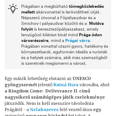
Prágában a megbízható
tömegközlekedés
mellett
akár
vonattal is lerövidítheti útját.
Népszerű útvonal a Főpályaudvar és a
Smíchov-i pályaudvar közötti és a
Moldva
folyót
is keresztező
pályaszakasz, amely
lenyűgöző kilátást kínál mind
Prága ódon
városrészeire
, mind a
Prágai várra
.
Prágában vonattal utazni gyors, hatékony és
környezetbarát, egyformán ideális a turisták
és a helyiek számára, akik más szemszögből
is szeretnék megismerni a várost.
Egy másik lehetőség elutazni az
UNESCO
gyöngyszemét
jelentő
Kutná Hora
városába, ahol
a Kingdom Come: Deliverance II
.
című
nagysikerű számítógépes játék cselekménye
játszódik. Nem is kell messzire távolodnia
Prágától - a
Nelahozeves
felé vezető úton
egy
gyönyörű
egynapos kirándulást
tehet. A