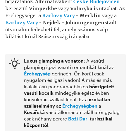
bejáratához. Alternatívaként
České Budějovicén
keresztül
Vimperkbe
vagy
Volaryba
is utazhat. Az
Érchegységet a
Karlovy Vary
-
Merklín
vagy a
Karlovy Vary
-
Nejdek
-
Johanngeorgenstadt
útvonalon fedezheti fel, amely számos szép
kilátást kínál Szászország irányába.
Luxus glamping a vonaton:
A vasúti
glamping igazi vasúti romantikát kínál az
Érchegység
gerincén. Ön körül csak
nyugalom és igazi vadon! A más és más
kialakítású panorámaablakos
hőszigetelt
vasúti kocsik
mindegyike egész évben
kényelmes szállást kínál. Ez a
szokatlan
szállásélmény
az
Érchegységben
a
Kovářská
vasútállomáson található: gyalog
csak néhány percre
Boží Dar
turisztikai
központtól
.