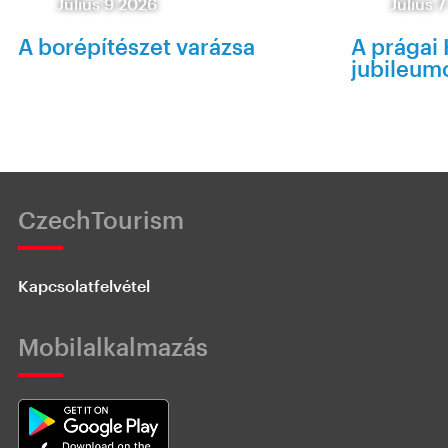
Július 9 2026
Július 
A borépítészet varázsa
A prágai 
jubileum
CzechTourism
Kapcsolatfelvétel
Mobilalkalmazás