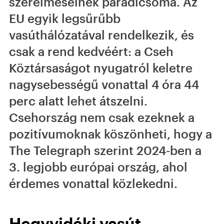
szerelmeseinek paradicsoma. Az
EU egyik legsűrűbb
vasúthálózatával rendelkezik, és
csak a rend kedvéért: a Cseh
Köztársaságot nyugatról keletre
nagysebességű vonattal 4 óra 44
perc alatt lehet átszelni.
Csehország nem csak ezeknek a
pozitívumoknak köszönheti, hogy a
The Telegraph szerint 2024-ben a
3. legjobb európai ország, ahol
érdemes vonattal közlekedni.
Hegyvidéki vasút