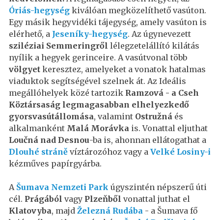
Óriás-hegység
kiválóan megközelíthető vasúton.
Egy másik hegyvidéki tájegység, amely vasúton is
elérhető, a
Jeseníky-hegység
. Az úgynevezett
sziléziai Semmeringről
lélegzetelállító kilátás
nyílik a hegyek gerinceire. A vasútvonal több
völgyet
keresztez, amelyeket a vonatok hatalmas
viaduktok segítségével szelnek át. Az Ideális
megállóhelyek közé tartozik
Ramzová - a Cseh
Köztársaság legmagasabban elhelyezkedő
gyorsvasútállomása
, valamint
Ostružná
és
alkalmanként
Malá Morávka
is. Vonattal eljuthat
Loučná nad Desnou
-ba is, ahonnan ellátogathat a
Dlouhé stráně
víztározóhoz vagy a
Velké Losiny-i
kézműves papírgyárba.
A
Šumava Nemzeti Park
úgyszintén népszerű úti
cél.
Prágából
vagy
Plzeňből
vonattal juthat el
Klatovyba
, majd
Železná Rudába
- a Šumava fő