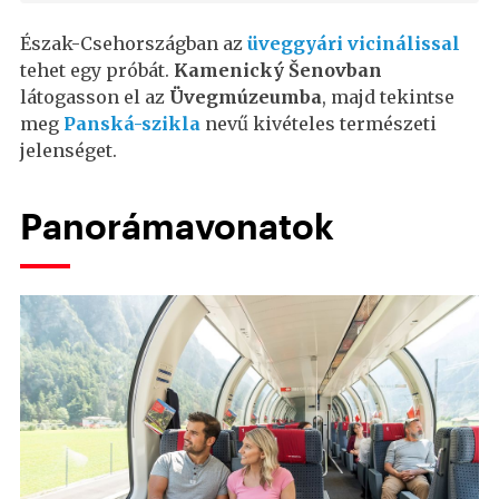
Észak-Csehországban az
üveggyári vicinálissal
tehet egy próbát.
Kamenický Šenovban
látogasson el az
Üvegmúzeumba
, majd tekintse
meg
Panská-szikla
nevű kivételes természeti
jelenséget.
Panorámavonatok