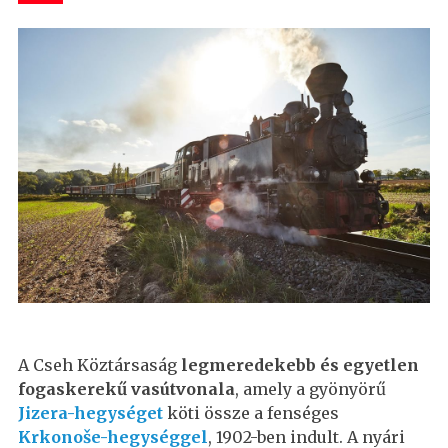
A Cseh Köztársaság
legmeredekebb és egyetlen
fogaskerekű vasútvonala
, amely a gyönyörű
Jizera-hegységet
köti össze a fenséges
Krkonoše-hegységgel
, 1902-ben indult. A nyári