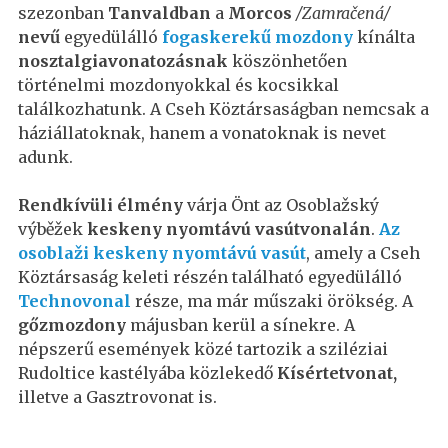
szezonban
Tanvaldban
a
Morcos
/Zamračená/
nevű
egyedülálló
fogaskerekű mozdony
kínálta
nosztalgiavonatozásnak
köszönhetően
történelmi mozdonyokkal és kocsikkal
találkozhatunk. A Cseh Köztársaságban nemcsak a
háziállatoknak, hanem a vonatoknak is nevet
adunk.
Rendkívüli élmény
várja Önt az Osoblažský
výběžek
keskeny nyomtávú vasútvonalán
.
Az
osoblaži keskeny nyomtávú vasút
, amely a Cseh
Köztársaság keleti részén található egyedülálló
Technovonal
része, ma már műszaki örökség. A
gőzmozdony
májusban kerül a sínekre. A
népszerű események közé tartozik a sziléziai
Rudoltice kastélyába közlekedő
Kísértetvonat,
illetve a Gasztrovonat is.